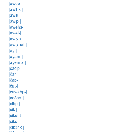
|awep-|
|awihk-|
|awik-|
|awip-|
|awəhs-|
|awəl-|
|awαn-|
|awαpal-|
|ay-|
|ayam-|
|ayemα-|
|čačip-|
|čan-|
|čap-|
|čat-|
|čawahp-|
|čečan-|
|čihp-|
|čik-|
|čikoht-|
|čiks-|
|čikəhk-|