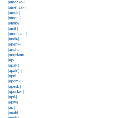
|amehke-|
|amehsak-|
|amek-|
|amen-|
|amik-|
|amil-|
|aməhsan-|
|anak-|
|anehk-|
|anəhs-|
|anəskam-|
|ap-|
|apak-|
|apal(i)-|
|apal-|
|apem-|
|apesk-|
|apeskw-|
|apil-|
|apw-|
|as-|
|aseht-|
|asek-|