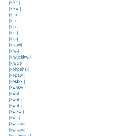
|kikit-|
|kikw-|
|kim-|
|kin-|
|kip-|
|kis-|
|kis-|
|kisow|
|kiw-|
|kiwtαkkw-|
|kiwαt-|
|kohpehs-|
|kopaw-|
|koskα-|
|kwakw-|
|kwal-|
|kwet-|
|kwet-|
|kwikw-|
|kwil-|
|kwilaw-|
|kwiləw-|
|kwinoskw-|