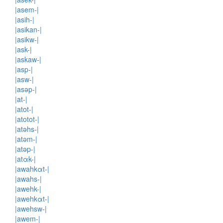
|asem-|
|asih-|
|asikan-|
|asikw-|
|ask-|
|askaw-|
|asp-|
|asw-|
|asəp-|
|at-|
|atot-|
|atotot-|
|atəhs-|
|atəm-|
|atəp-|
|atαk-|
|awahkαt-|
|awahs-|
|awehk-|
|awehkαt-|
|awehsw-|
|awem-|