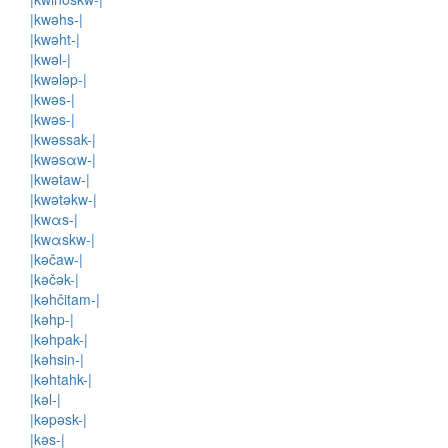
|kwəhs-|
|kwəht-|
|kwəl-|
|kwələp-|
|kwəs-|
|kwəs-|
|kwəssak-|
|kwəsαw-|
|kwətaw-|
|kwətəkw-|
|kwαs-|
|kwαskw-|
|kəčaw-|
|kəčək-|
|kəhčitam-|
|kəhp-|
|kəhpak-|
|kəhsin-|
|kəhtahk-|
|kəl-|
|kəpəsk-|
|kəs-|