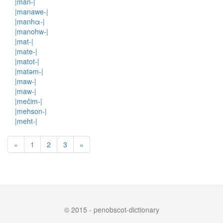
|man-|
|manawe-|
|manhα-|
|manohw-|
|mat-|
|mate-|
|matot-|
|matəm-|
|maw-|
|maw-|
|mečim-|
|mehson-|
|meht-|
«
1
2
3
»
© 2015 - penobscot-dictionary