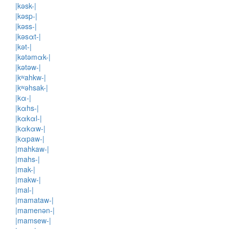
|kəsk-|
|kəsp-|
|kəss-|
|kəsαt-|
|kət-|
|kətəmαk-|
|kətəw-|
|kʷahkw-|
|kʷəhsak-|
|kα-|
|kαhs-|
|kαkαl-|
|kαkαw-|
|kαpaw-|
|mahkaw-|
|mahs-|
|mak-|
|makw-|
|mal-|
|mamataw-|
|mamenən-|
|mamsew-|