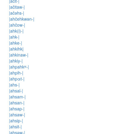
|ačit-|
|ačitaw-|
|ačəhs-|
|ahčehkwən-|
|ahčow-|
|ahk(i)-|
|ahk-|
|ahke-|
|ahkihk|
|ahkinaw-|
|ahkiy-|
|ahpahkʷ-|
|ahpih-|
|ahpαt-|
|ahs-|
|ahsal-|
|ahsam-|
|ahsan-|
|ahsap-|
|ahsaw-|
|ahsip-|
|ahsit-|
|ahsəw-|