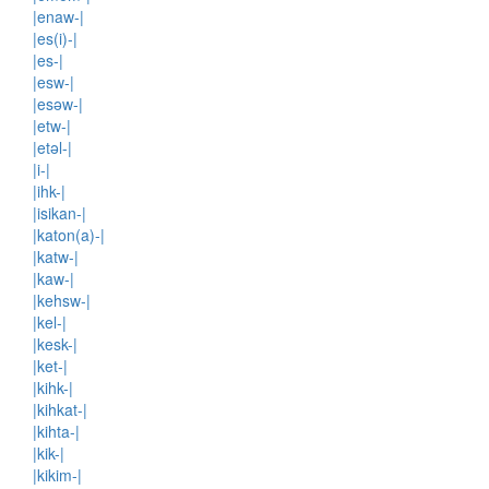
|enaw-|
|es(i)-|
|es-|
|esw-|
|esəw-|
|etw-|
|etəl-|
|i-|
|ihk-|
|isikan-|
|katon(a)-|
|katw-|
|kaw-|
|kehsw-|
|kel-|
|kesk-|
|ket-|
|kihk-|
|kihkat-|
|kihta-|
|kik-|
|kikim-|