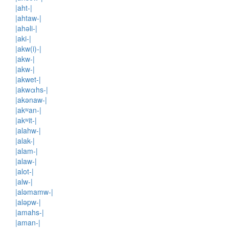
|aht-|
|ahtaw-|
|ahəli-|
|aki-|
|akw(i)-|
|akw-|
|akw-|
|akwet-|
|akwαhs-|
|akənaw-|
|akʷan-|
|akʷit-|
|alahw-|
|alak-|
|alam-|
|alaw-|
|alot-|
|alw-|
|aləmamw-|
|aləpw-|
|amahs-|
|aman-|