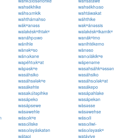
wahkαlósənohke
wáhsatawe
wahsékhike
wahsékhαso
wáhsαmkik
wahtáwakat
wahthámahso
wáhthike
wákʷanəss
wakʷánəssis
walakéskʷihtəkʷ
walakéskʷikamikʷ
wanáhpαwo
wanákʷimo
wánihle
wanihtékemo
wànəkʷso
wànəso
wánαkəne
wanαlákikʷe
wapéhtαkʷat
wápenəme
wàpəskʷe
wasahsáhkʷəssən
wasáhsiko
wasáhsiko
wasáhsələkʷe
wasáhsαləkʷat
wasákehte
wasákepo
wasakάtəpihke
wasápahlake
wasápeko
wasápekən
wasápsewe
wàsəsse
wásəwehle
wásəwehse
n
wásαkʷe
wásαli
wasάliske
wasαliwi-
wasαləyáskatən
wásαləyaskʷ
wátapi
watáyiye