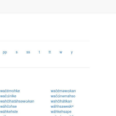
pp
s
ss
t
tt
w
y
wačémohke
wačéməwαkan
wačάnike
wačάnəmahso
wahčihatáhsəwαkan
wahčihátikan
wáhčohse
wáhhsaweskʷ
wáhkehste
wáhkehsəpe