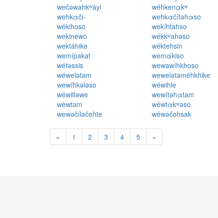
wečəwahkʷáyi
wéhkenαkʷ
wehkαči-
wehkαčítəhαso
wékihoso
wekíhtahso
wekinéwo
wékkʷahəso
wektáhike
wéktehsin
wemípakat
wemάkiso
wétəssis
wewawíhkhoso
wéwelətam
wewelətaméhkhike
wewíhkələso
wéwihle
wéwitləwe
wewítəhαtam
wèwtam
wéwtαkʷəso
wewəčíləčehte
wéwəčohsak
«
1
2
3
4
5
»