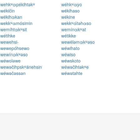
wehkʷαpékihtəkʷ
wéhkʷαyo
wékičin
wékihaso
wékihαkan
wékine
wekkʷαmósimin
wekkʷάtəhαso
wemíhtαkʷsit
wemínαkʷat
wétihke
wétikke
wewehsi-
wewéləmαkʷəso
wewepóhsewo
wéwihato
wewínαkʷəso
wéwiso
wéwoləwe
wéwskoto
wewəčihpskʷánehsin
wéwəčihtəkʷe
wéwəčəssən
wéwətahte