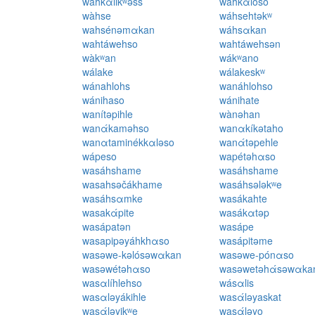
wahkάlikʷəss
wahkάloso
wàhse
wáhsehtəkʷ
wahsénəmαkan
wáhsαkan
wahtáwehso
wahtáwehsən
wàkʷan
wákʷano
wálake
wálakeskʷ
wánahlohs
wanáhlohso
wánihaso
wánihate
wanítəpihle
wànəhan
wanάkaməhso
wanαkíkətaho
wanαtaminékkαləso
wanάtəpehle
wápeso
wapétəhαso
wasáhshame
wasáhshame
wasahsəčákhame
wasáhsələkʷe
wasáhsαmke
wasákahte
wasakάpite
wasákαtəp
wasápatən
wasápe
wasapipəyáhkhαso
wasápitəme
wasəwe-kəlósəwαkan
wasəwe-pónαso
wasəwétəhαso
wasəwetəhάsəwαka
wasαlíhlehso
wásαlis
wasαləyákihle
wasάləyaskat
wasάləyikʷe
wasάləyo