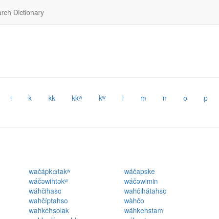
rch Dictionary
i
k
kk
kkʷ
kʷ
l
m
n
o
p
wačápkαtakʷ
wáčapske
wáčəwihtəkʷ
wáčəwimin
wáhčihaso
wahčihátahso
wahčíptahso
wàhčo
wahkéhsolak
wáhkehstam