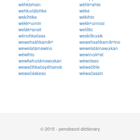
wéhktehsin
wéhkʷahte
wehkαtálohke
wèke
wekíhtike
wékihto
wékkʷαmin
wekkʷάmosi
welákʷansit
welílito
wénohkəčəss
weskítkαsik
wewehsáhkamikʷ
wewehsahkamíkʷino
wewelətáməwino
wewelətáməwαkan
wéwihto
wewínαkʷat
wewitəhαtáməwαkan
wéwoləso
wewəčihkəčəyéhsinok
wéwəčihle
wewəčə́skeso
wéwəčəssin
© 2015 - penobscot-dictionary