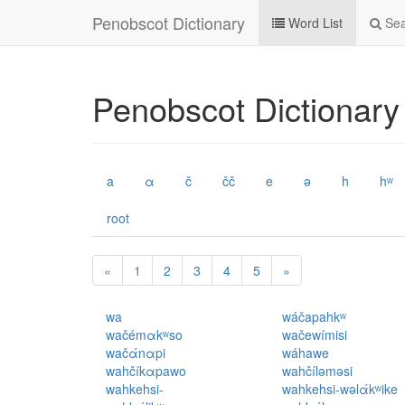
Penobscot Dictionary
Word List
Sea
Penobscot Dictionary
a
α
č
čč
e
ə
h
hʷ
root
«
1
2
3
4
5
»
wa
wáčapahkʷ
wačémαkʷso
wačewímisi
wačάnαpi
wáhawe
wahčíkαpawo
wahčíləməsi
wahkehsi-
wahkehsi-wəlάkʷike