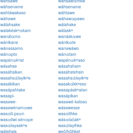
wáhsawe
wahsáwαmkik
wàhsenəme
wáhsenəme
wahtáwakəso
wáhtawe
wàhəwe
wáhəwαpawo
wálahsake
wálahəke
walakéskʷαkam
wàlaskʷ
wanálαmo
wanáskαwe
wánikane
wánikαte
wánəssəmo
wanəwáwo
wánαpto
wánαtam
wapénαkʷat
wapénαkʷəso
wásahse
wásahsham
wasáhsikən
wasáhstehsin
wasahsάləyikʷe
wasahsάləyikʷe
wasákikən
wasakάkkʷeso
wasápahtake
wasapáskʷatən
wasapi-
wasápikən
wasəwe-
wasəwé-kəloso
wasəwénəmαwe
wásəwesse
wasάli-psαn
wasάlihke
wasαliwi-sénαpe
wásαləčakʷ
wasάləyaskʷe
wasάləyihke
wátehsis
wečíhčihket